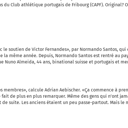
 du Club athlétique portugais de Fribourg (CAPF). Original? Ou
ec le soutien de Victor Fernandes», par Normando Santos, qui 
 de la même année. Depuis, Normando Santos est rentré au pays
rque Nuno Almeida, 44 ans, binational suisse et portugais et m
s membres», calcule Adrian Aebischer. «Ça commence à pren
 fait de plus en plus remarquer. Même des gens qui n’ont jamai
 de suite. Les anciens étaient un peu passe-partout. Mais le 